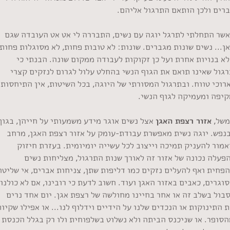
ברים ולכן הותאם התרגול אליהם.
אשר התחלתי לתרגל יוגה עם נשים, התבררה לי אט אט העובדה שגם
ן... נשים שונות מגברים. שונות: לא טובות פחות, לא מסוגלות פחות,
א בנויות אחרת ועל כן זקוקות לעבודה ממקום שונה. הבנתי כי
גול שאינו תואם את הגוף הנשי בהחלט עלול לגרום לנזקים קצרי
רוכי טווח. ובתרגול המסורתי של היוגה, בכל השיטות, אין התיחסות
קיפה ומעמיקה לגוף הנשי.
משל,
אזור רצפת האגן
אצל נשים אוגר מידע משמעותי על חייהן, בגוף
בנפש. יוגה נשית מאפשרת עבודת-עומק על אזור רצפת האגן, מרחב
מור להעניק תמיכה וייצוב לכל עשייה יומיומית. בעזרת חיזוק
פעלה נכונה של אזור זה לאורך שנות התרגול, מצליחות נשים
פחית ואף להעלים נזקים כמו דליפות שתן, צניחות אברים, אי שליטה
וגרים, כאבים באזור האגן ועוד. חשוב לדעת כי רובינו, אם לא כולנו,
בול בשלב זה או אחר בחיינו מחולשה של רצפת אגן. יום אחד נרים
 התינוקות או הנכדים שלנו על הידיים וידלוף לנו... או אפילו שקיו
הסופר. או שניכנס הביתה ולא נשלוט בשלפוחית ולו רק בגלל הכנסת