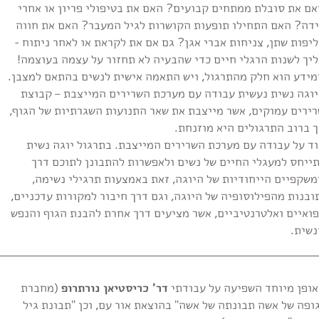
אם את סובלת ממתחים קבועים? האם את בטיפולי פריון או אחרי
ידה? האם התחילו תופעות הקושרות לגיל המעבר? האם את חווה
יפות שתן, צניחות אברי אגן? גם אם את לקראת או לאחר ניתוח -
ליך לשנות הרגלי חיים כדי שהבעיה לא תחזור על עצמה בעוצמה!
מידע הוא חלק מהתרגול, ויש התאמה אישית לנשים בהתאם למצבן.
יוגה נשית נעשית עבודה עם מערכת השרירים המייצבת – קבוצת
רירים עמוקים, אשר מייצבת את שאר התנועות השגרתיות של הגוף,
 ברוב התרגולים היא מוזנחת.
וד על עבודה עם מערכת השרירים המייצבת. בתרגול יוגה נשית
תייחס למעגלי החיים של נשים ולאפשרות להתבונן לתוכם דרך
משקפיים הייחודיות של היוגה, זאת באמצעות תרגילי נשימה,
בנות מהפילוסופיה של היוגה, וגם דרך חיבור למקורות עדכניים,
פואיים ואלטרנטיביים, אשר מציעים דרך אחרת להבנת הגוף והנפש
נשית.
אופן מיוחד השפיעה על עבודתי
דר' כריסטיאן נורתרופ
(מחברת
ופה של אשה תבונתה של אשה" בהוצאת אור עם, וכן "תבונת גיל