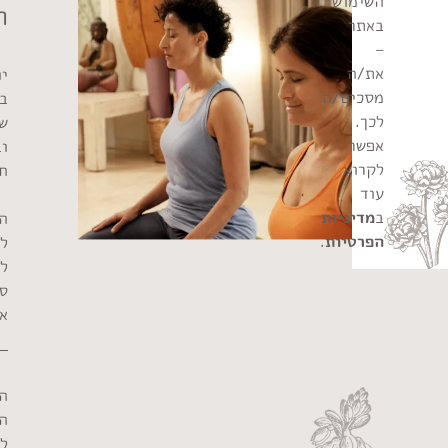
השימוש
ה
באתר
–
את/ה
י
מסכים/ה
בי
לכך.
ש
אפשר
ו
לקרוא
ח
עוד
ב
מדיניות
ה
הפרטיות
.
ל
לח
סב
א
ה
ה
לא