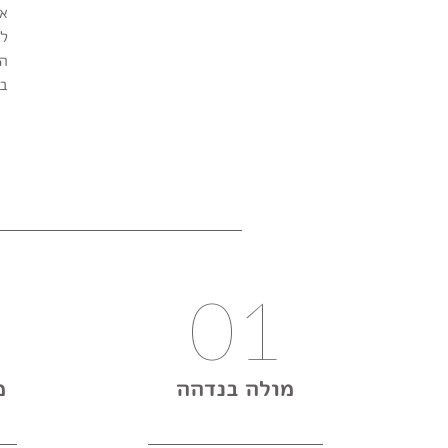
אנ
לי
הי
בד
01
מולה בנדהה
מ