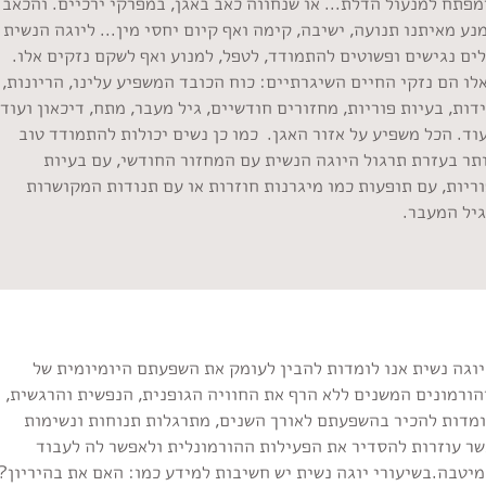
פתח למנעול הדלת... או שנחווה כאב באגן, במפרקי ירכיים. והכאב
נע מאיתנו תנועה, ישיבה, קימה ואף קיום יחסי מין... ליוגה הנשית
ים נגישים ופשוטים להתמודד, לטפל, למנוע ואף לשקם נזקים אלו.
לו הם נזקי החיים השיגרתיים: כוח הכובד המשפיע עלינו, הריונות,
דות, בעיות פוריות, מחזורים חודשיים, גיל מעבר, מתח, דיכאון ועוד
וד. הכל משפיע על אזור האגן. כמו כן נשים יכולות להתמודד טוב
ותר בעזרת תרגול היוגה הנשית עם המחזור החודשי, עם בעיות
ריות, עם תופעות כמו מיגרנות חוזרות או עם תנודות המקושרות
גיל המעבר.
יוגה נשית אנו לומדות להבין לעומק את השפעתם היומיומית של
הורמונים המשנים ללא הרף את החוויה הגופנית, הנפשית והרגשית,
ומדות להכיר בהשפעתם לאורך השנים, מתרגלות תנוחות ונשימות
שר עוזרות להסדיר את הפעילות ההורמונלית ולאפשר לה לעבוד
יטבה.בשיעורי יוגה נשית יש חשיבות למידע כמו: האם את בהיריון?