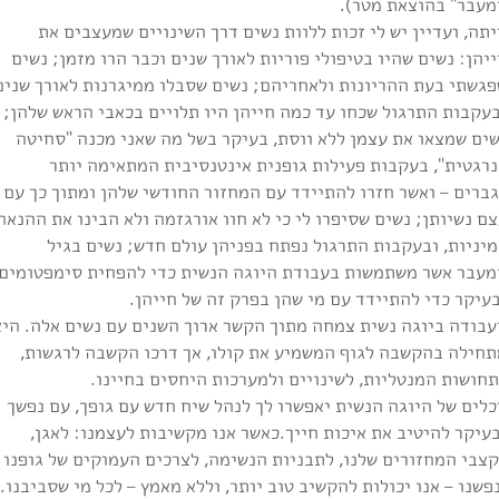
מעבר" בהוצאת מטר).
תה, ועדיין יש לי זכות ללוות נשים דרך השינויים שמעצבים את
יהן: נשים שהיו בטיפולי פוריות לאורך שנים וכבר הרו מזמן; נשים
פגשתי בעת ההריונות ולאחריהם; נשים שסבלו ממיגרנות לאורך שנים
בעקבות התרגול שכחו עד כמה חייהן היו תלויים בכאבי הראש שלהן;
שים שמצאו את עצמן ללא ווסת, בעיקר בשל מה שאני מכנה "סחיטה
נרגטית", בעקבות פעילות גופנית אינטנסיבית המתאימה יותר
גברים – ואשר חזרו להתיידד עם המחזור החודשי שלהן ומתוך כך עם
ם נשיותן; נשים שסיפרו לי כי לא חוו אורגזמה ולא הבינו את ההנאה
יניות, ובעקבות התרגול נפתח בפניהן עולם חדש; נשים בגיל
מעבר אשר משתמשות בעבודת היוגה הנשית כדי להפחית סימפטומים
עיקר כדי להתיידד עם מי שהן בפרק זה של חייהן.
עבודה ביוגה נשית צמחה מתוך הקשר ארוך השנים עם נשים אלה. היא
תחילה בהקשבה לגוף המשמיע את קולו, אך דרכו הקשבה לרגשות,
חושות המנטליות, לשינויים ולמערכות היחסים בחיינו.
לים של היוגה הנשית יאפשרו לך לנהל שיח חדש עם גופך, עם נפשך
עיקר להיטיב את איכות חייך.כאשר אנו מקשיבות לעצמנו: לאגן,
קצבי המחזורים שלנו, לתבניות הנשימה, לצרכים העמוקים של גופנו
פשנו – אנו יכולות להקשיב טוב יותר, וללא מאמץ – לכל מי שסביבנו.