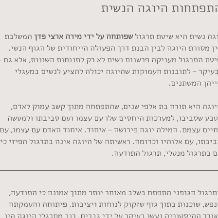
תפתחות היוגה הנשית
וגה נשית היא שיטת תרגול
שפותחה על ידי מירה ארצי פדן
המשלבת
ן מסורת היוגה לבין הבנת דרך הפעולה הייחודית של הגוף הנשי.
יטת התרגול מעניקה פרשנות נשית לא רק לתנוחות השונות, אלא גם –
בעיקר – לתובנות העמוקות שהיוגה יכולה להציע לנשים במעגלי
ייהן המשתנים.
יוגה היא תורה בת אלפי שנים, שהתפתחה מתוך קשב עמוק לאדם,
טבע שסביבו, למערכות היחסים שלו עם עצמו ועם סביבתו ולמעשה
יים עצמם. המילה יוגה פירושה – איחוד. איחוד האדם עם עצמו, עם
יבתו, עם אלוהיו וכדומה. ראשיתה של היוגה אינה בתרגול הפיזי כי
ם בתרגול מנטלי, תרגול התודעה.
תרגול הגופני התפתח בשלב מאוחר יותר מתוך אמונה כי התודעה,
נפש, שוכנות בתוך גוף שזקוק לנוחות ויציבות. פיתוחה והעמקתה
ורך ההיסטוריה נעשו בעיקר על ידי גברים. רוב מתרגלי היוגה היו