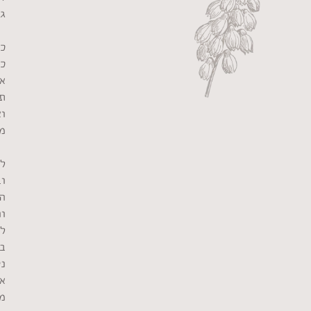
ג
כ
כא
אל
תר
וא
מ
ל
ו
הא
וה
לה
בס
נס
את
מ