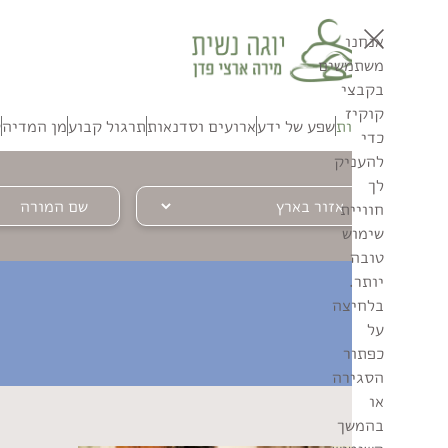
אנחנו
משתמשים
בקבצי
קוקיז
אודות
שפע של ידע
ארועים וסדנאות
תרגול קבוע
מן המדיה
ק
כדי
להעניק
לך
חוויית
שימוש
טובה
יותר.
בלחיצה
על
כפתור
הסגירה
או
בהמשך