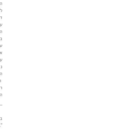
ה
ל
דל
ע
ה
ב
ש
אך
ע
נ
ה
תו
ר
ה
ב
"ג