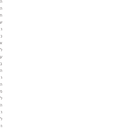
ה
הי
חי
ש
ו
נ
א
ל
עצ
במ
ה
וב
ה
מ
לת
הכ
וב
ל
ונ