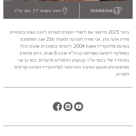
יותר.
בלחיצה
רחוב השומר 17, כפר אז"ר
0544663442
על
כפתור
הסגירה
ביוני 2023 סיימתי את לימודי הקורס למורות ליוגה נשית בהנחיית
או
מירה ארצי פדן. אני מורה לתנועה למעלה מ25 שנה ומוסמכת
בהמשך
בשיטת פלדנקרייז משנת 2004. לימדתי במסגרות שונות כולל
השימוש
במחלקה לרפואה משלימה בביה"ח שיבא 8 שנים. כיום מלמדת
באתר
בסטודיו שלי בכפר אז"ר קבוצות וטיפולים פרטניים, כמו כן אני
–
אסיסטנטית מטעם האיגוד האירופאי לפלדנקרייז ומלווה קורסים
את/ה
מסכים/ה
למורים.
לכך.
אפשר
לקרוא
עוד
מדיניות
ב
הפרטיות
.