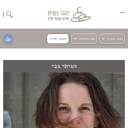
חפשי מורה
הגיתי גבי
אנחנו
משתמשים
בקבצי
קוקיז
כדי
להעניק
לך
חוויית
שימוש
טובה