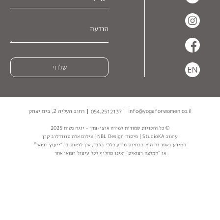
info@yogaforwomen.co.il
רחוב העליה
2
, בית יצחק
054.2512137
© כל הזכויות שמורות למירה ארצי-פדן - יוגה נשית 2025
עיצוב StudioKA | פיתוח NBL Design | צילום אלה סוורדלוב קרן
המידע באתר זה הוא בבחינת מידע כללי בלבד, אין לראות בו “ייעוץ רפואי”
או “המלצה רפואית” ואינו תחליף לכל טיפול רפואי אחר