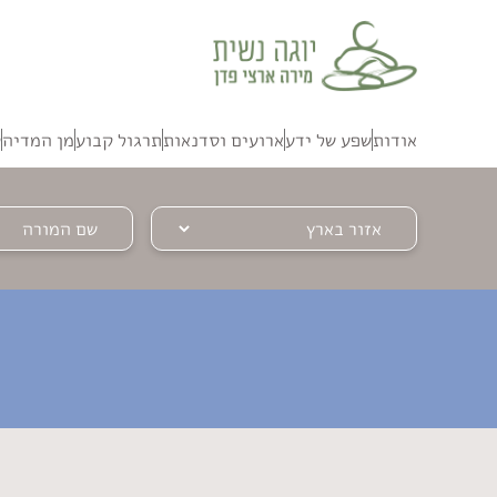
אנחנו
משתמשים
בקבצי
קוקיז
אודות
שפע של ידע
ארועים וסדנאות
תרגול קבוע
מן המדיה
ק
כדי
להעניק
לך
חוויית
שימוש
טובה
יותר.
בלחיצה
על
כפתור
הסגירה
או
בהמשך