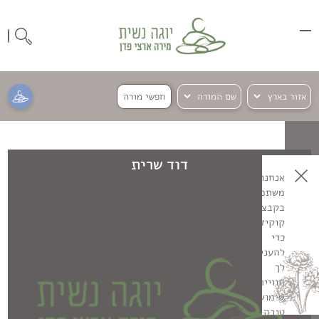
חפשי מורה
דוד שרית
אנחנו
משתמשים
בקבצי
קוקיז
כדי
להעניק
לך
חוויית
שימוש
טובה