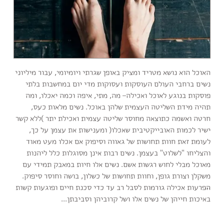
האוכל הוא נושא מטריד ומציק באופן שגרתי ויומיומי, עבור מיליוני
נשים ברחבי העולם העוסקות ועסוקות מדי יום במחשבות בלתי
פוסקות בנוגע לאוכל ואכילה– מה, מתי, איפה וכמה יאכלו, ומה
תהיה מידת השליטה העצמית שלהן באוכל. נשים מלאות כעס,
חרטה ואשמה כתוצאה מחוסר שליטה עצמית ואכילת יתר )ללא קשר
ישיר לכמות האובייקטיבית שאכלו( ומענישות את עצמן על כך,
לעומת זאת חוות תחושות של גאווה וסיפוק אם אכלו מעט מאוד
והצליחו "לשלוט" בעצמן. נשים רבות אינן מסוגלות כלל ליהנות
מאוכל מבלי לחוש רגשות אשם. נשים אלו חיות במאבק תמידי עם
משקלן וצורת גופן, וחוות תחושות של כשלון, בושה וחוסר סיפוק.
...
הפרעות אכילה גורמות לסבל רב עד כדי סכנת חיים ופוגעות קשות
באיכות חייהן של נשים אלו ושל קרוביהן וסביבתן...