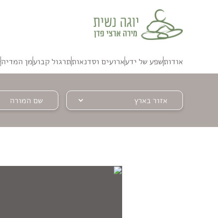
אנחנו
משתמשים
בקבצי
קוקיז
אודות
שפע של ידע
ארועים וסדנאות
תרגול קבוע
מן המדיה
ק
כדי
להעניק
לך
חוויית
שימוש
טובה
יותר.
בלחיצה
על
כפתור
הסגירה
או
בהמשך