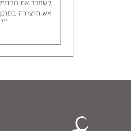
לשחרר את הדחיסו
אש היצירה בתוכך
צ'אקרת המין והב
2025
הסרטון)