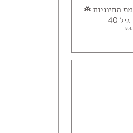
ת החיוניות ☘️
ל 40
8.4