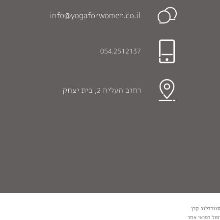
info@yogaforwomen.co.il
054.2512137
רחוב העליה
, בית יצחק
2
פול רפואי אחר