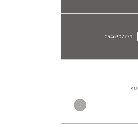
0546307779
וף!