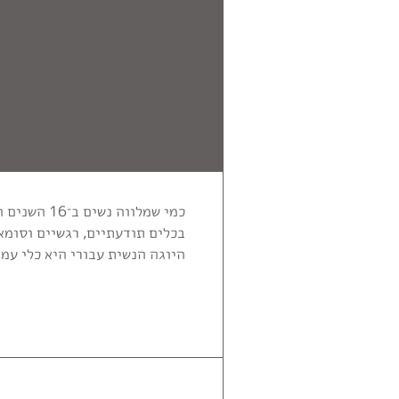
השימוש
באתר
–
את/ה
מסכים/ה
לכך.
אפשר
לקרוא
עוד
ב
מדיניות
כמי שמלווה נשים ב־16 השנים האחרונות להגשמה אותנטית מתוך חיבור לטבע הנקבי,
הפרטיות
.
בכלים תודעתיים, רגשיים וסומאט
היוגה הנשית עבורי היא כלי עמ