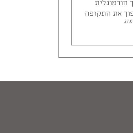
 הורמונלית
וך את התקופה
ורמציה?
27.6