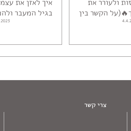
ת ולעורר את
איך לאזן את עצמך
🔥(על הקשר בין
בגיל המעבר ולהפ
יטוי בתיאור
הזו לשער לטרנספ
.2023
4.4.
צרי קשר