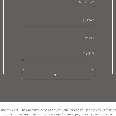
י-פדן - יוגה נשית 2025 | עיצוב StudioKA | פיתוח NBL Design | צילום אלה סוורדלוב קרן
הוא בבחינת מידע כללי בלבד, אין לראות בו “ייעוץ רפואי” או “המלצה רפואית” ואינו תחליף לכל טי