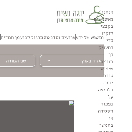
אנחנו
משתמשים
בקבצי
קוקיז
אודות
שפע של ידע
ארועים וסדנאות
תרגול קבוע
מן המדיה
ק
כדי
להעניק
לך
חוויית
שימוש
טובה
יותר.
בלחיצה
על
כפתור
הסגירה
או
בהמשך