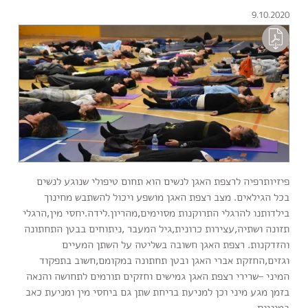
9.10.2020
פיזיותרפיה לרצפת האגן לנשים הוא תחום טיפולי שנוגע לנשים
בכל הגילאים. מצב רצפת האגן מושפע ויכול להשתבש מחינוך
בילדותנו להרגלי התרוקנות מסוימים,מהריון.לידה.יחסי מין,הרגלי
תזונה ושתיה,עצירות כרונית,גיל המעבר ,ניתוחים בבטן התחתונה
והזדקנות. רצפת האגן חשובה בשליטה על השתן המעיים
וגזים,החזקת אברי האגן ובטן תחתונה במקומם,חשוב בתפקוד
המיני –שרירי רצפת האגן גמישים וחזקים תורמים לתחושה והנאה
בזמן מגע מיני וכן למניעת בריחת שתן גם ביחסי מין ומניעת כאב
במיניות.