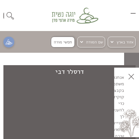
חפשי מורה
דרסלר דבי
אנחנו
משתמשים
בקבצי
קוקיז
כדי
להעניק
לך
חוויית
שימוש
טובה