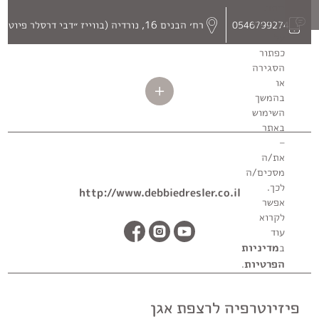
יותר.
בלחיצה
רח׳ הבנים 16, נורדיה (בווייז ״דבי דרסלר פיוטרפיה נורדיה״)
0546799274
על
כפתור
הסגירה
או
בהמשך
השימוש
באתר
–
את/ה
מסכים/ה
לכך.
http://www.debbiedresler.co.il
אפשר
לקרוא
עוד
מדיניות
ב
הפרטיות
.
פיזיוטרפיה לרצפת אגן