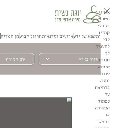
אנחנו
משתמשים
בקבצי
קוקיז
אודות
שפע של ידע
ארועים וסדנאות
תרגול קבוע
מן המדיה
ק
כדי
להעניק
לך
חוויית
שימוש
טובה
יותר.
בלחיצה
על
כפתור
הסגירה
או
בהמשך