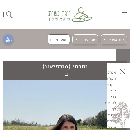
חפשי מורה
מזרחי (מורסיאנו)
בר
אנחנו
משתמשים
בקבצי
קוקיז
כדי
להעניק
לך
חוויית
שימוש
טובה