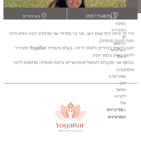
יותר.
בלחיצה
בארותיים
0557754635
על
כפתור
הסגירה
היי לך איזה כיף שאת כאן, אני בר מזרחי אני מלמדת יוגה נשית וויני
או
יוגה (יוגה תרפיה),
בהמשך
יוגה לנשים בהיריון ולאחר לידה. בעלת סטודיו YogaBar סטודיו
השימוש
ליוגה נשית בכפר יונה.
באתר
בנוסף אני מקבלת לטיפולים פרטניים ביוגה תרפיה. מוזמנת לדבר
–
איתי
את/ה
מסכים/ה
לכך.
אפשר
לקרוא
עוד
מדיניות
ב
הפרטיות
.