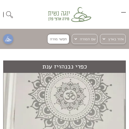
חפשי מורה
כפרי נבנהויז ענת