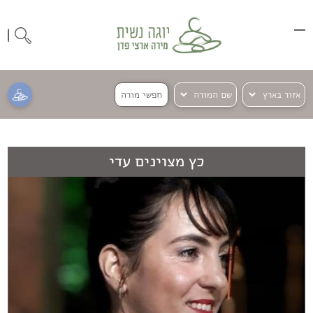
חפשי מורה
כץ מצוינים עדי
אנחנו
משתמשים
בקבצי
קוקיז
כדי
להעניק
לך
חוויית
שימוש
טובה