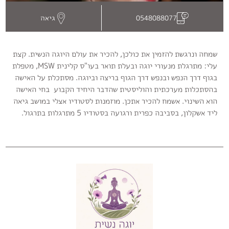
יותר.
בלחיצה
גיאה
0548088077
על
כפתור
הסגירה
שמחה ונרגשת להזמין את כולכן, להכיר את עולם היוגה הנשית. קצת
או
עלי: מתרגלת מנעורי יוגה ובעלת תואר בעו"ס קלינית MSW, מטפלת
בהמשך
בגוף דרך הנפש ובנפש דרך הגוף בריצה וביוגה. מסתכלת על האישה
השימוש
בהסתכלות מערכתית והוליסטית שהדבר היחיד הקבוע בחי האישה
באתר
הוא השינוי. אשמח להכיר אתכן. מוזמנות לסטודיו אצלי במושב גיאה
–
ליד אשקלון, בסביבה כפרית ורגועה בסטודיו 5 מתרגלות בתרגול.
את/ה
מסכים/ה
לכך.
אפשר
לקרוא
עוד
ב
מדיניות
.
הפרטיות