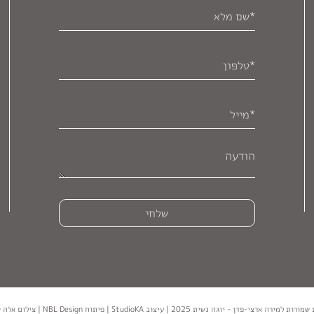
י-פדן - יוגה נשית 2025 | עיצוב StudioKA | פיתוח NBL Design | צילום אלה סוורדלוב קרן