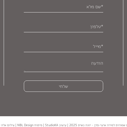
י-פדן - יוגה נשית 2025 | עיצוב StudioKA | פיתוח NBL Design | צילום אלה סוורדלוב קרן